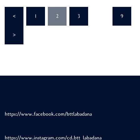
Paginación
<
1
2
3
…
9
de
entradas
>
https://www.facebook.com/bttlabadana
https://www.instagram.com/cd.btt_labadana