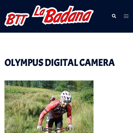
Saltar
al
Buscar
Alte
contenido
men
OLYMPUS DIGITAL CAMERA