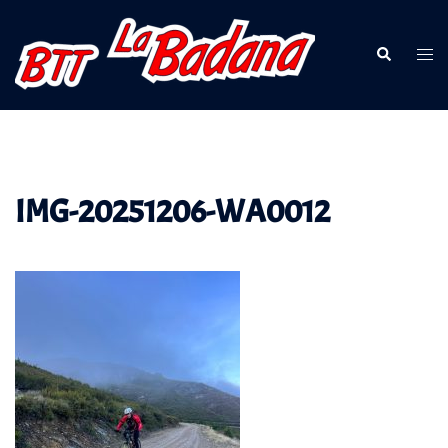
Saltar
al
Buscar
Alte
contenido
men
IMG-20251206-WA0012