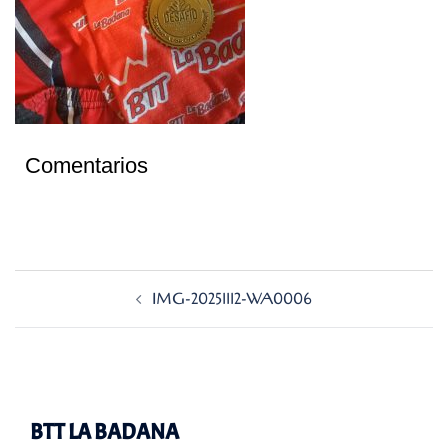
Comentarios
Navegación
IMG-20251112-WA0006
de
entradas
BTT LA BADANA