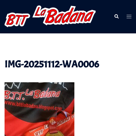
Saltar
al
Buscar
Alte
contenido
men
IMG-20251112-WA0006