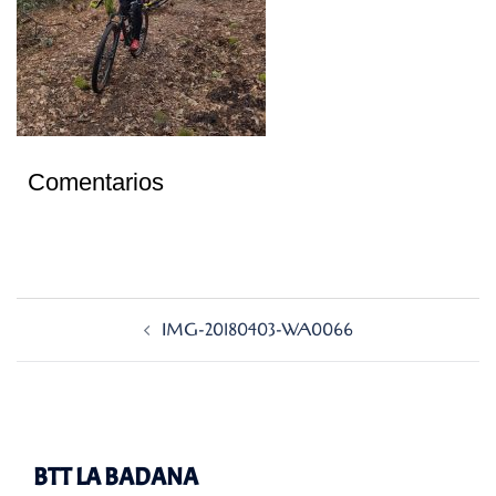
Comentarios
Navegación
IMG-20180403-WA0066
de
entradas
BTT LA BADANA