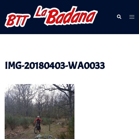
Saltar
al
Buscar
Alte
contenido
men
IMG-20180403-WA0033