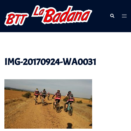
Saltar
al
Buscar
Alte
contenido
men
IMG-20170924-WA0031