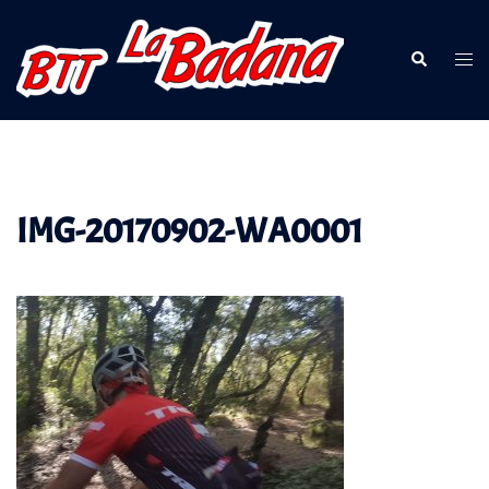
Saltar
al
Buscar
Alte
contenido
men
IMG-20170902-WA0001