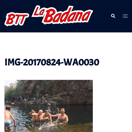
Saltar
al
Buscar
Alte
contenido
men
IMG-20170824-WA0030