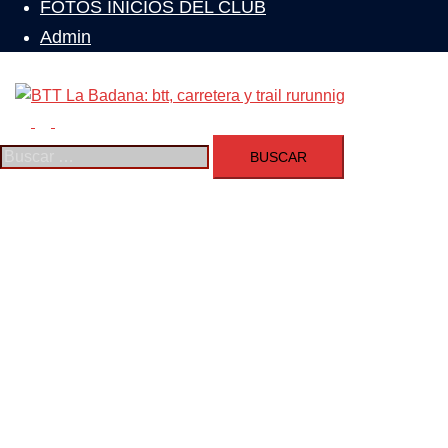
FOTOS INICIOS DEL CLUB
Admin
Buscar
Alternar
menú
Buscar: