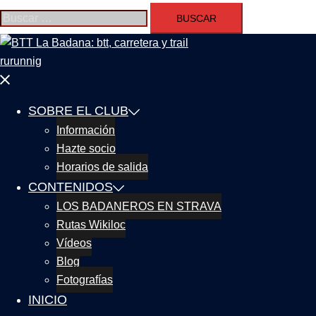
Buscar:
Cerrar
menú
SOBRE EL CLUB
Información
Hazte socio
Horarios de salida
CONTENIDOS
LOS BADANEROS EN STRAVA
Rutas Wikiloc
Vídeos
Blog
Fotografías
INICIO