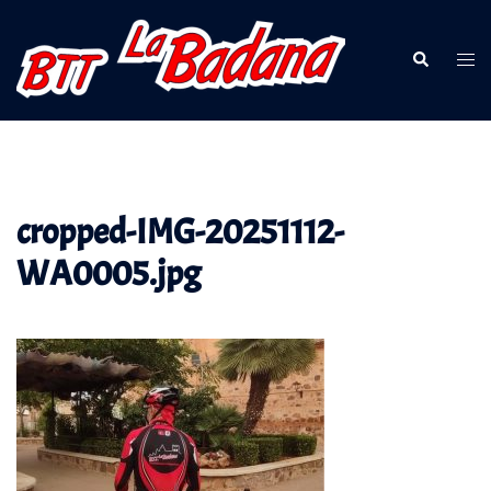
Saltar
al
Buscar
Alte
contenido
men
cropped-IMG-20251112-
WA0005.jpg