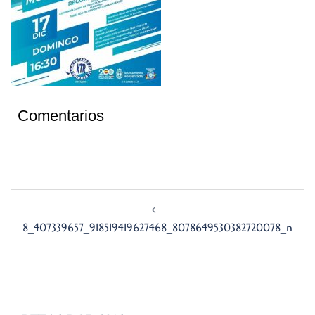
Comentarios
Navegación
de
8_407339657_918519419627468_8078649530382720078_n
entradas