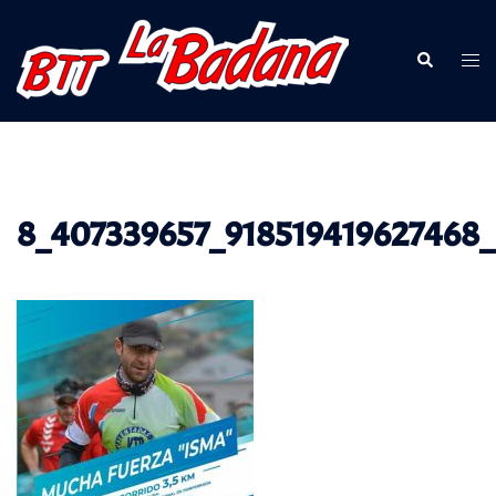
Saltar
al
Buscar
Alte
contenido
men
8_407339657_918519419627468