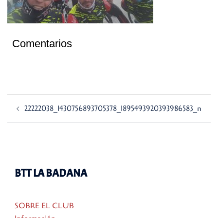
Comentarios
Navegación
22222038_1430756893705378_1895493920393986583_n
de
entradas
BTT LA BADANA
SOBRE EL CLUB