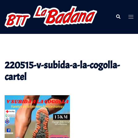
Saltar
al
Buscar
Alte
contenido
men
220515-v-subida-a-la-cogolla-
cartel