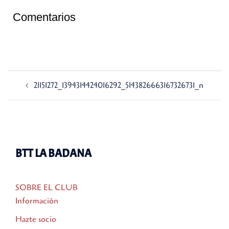
Comentarios
Navegación
21151272_1394314424016292_5143826663167326731_n
de
entradas
BTT LA BADANA
SOBRE EL CLUB
Información
Hazte socio