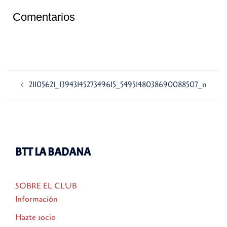
Comentarios
Navegación
21105621_1394314527349615_5495148038690088507_n
de
entradas
BTT LA BADANA
SOBRE EL CLUB
Información
Hazte socio