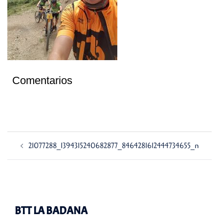
Comentarios
Navegación
21077288_1394315240682877_8464281612444734655_n
de
entradas
BTT LA BADANA