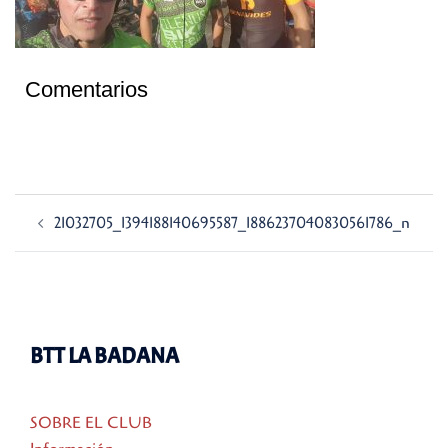
Comentarios
Navegación
21032705_1394188140695587_1886237040830561786_n
de
entradas
BTT LA BADANA
SOBRE EL CLUB